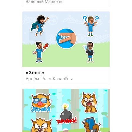
Валерый Мацюхін
«Зеніт»
Арцём і Алег Кавалёвы