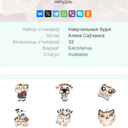
небудзь.
Набор стыкераў
Навучальныя будні
Аўтар
Алена Саўчанка
Колькасць стыкераў
32
Фармат
Бясплатна
Статус
Available