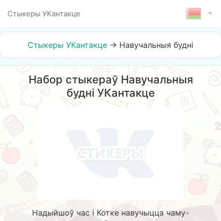
Стыкеры УКантакце
Стыкеры УКантакце
→
Навучальныя будні
Набор стыкераў Навучальныя
будні УКантакце
Надыйшоў час і Котке навучыцца чаму-