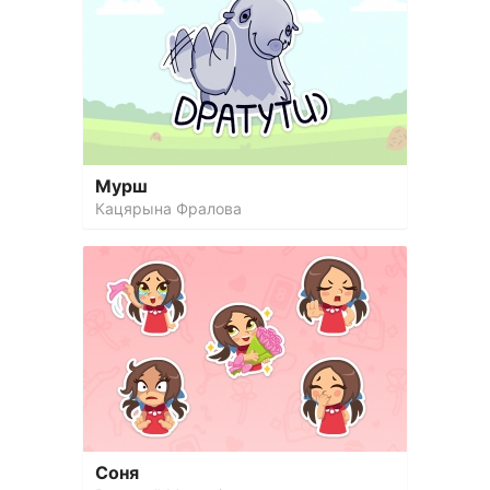
Мурш
Кацярына Фралова
Соня