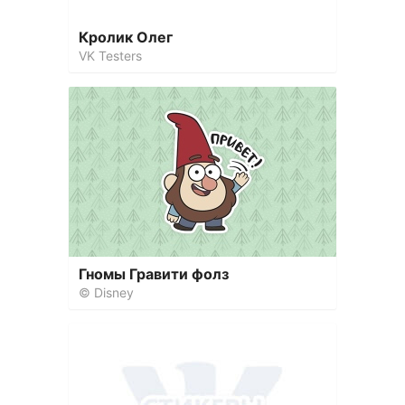
Кролик Олег
VK Testers
Гномы Гравити фолз
© Disney