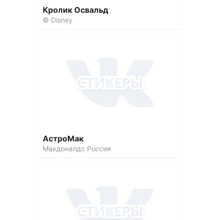
Кролик Освальд
© Disney
АстроМак
Макдоналдс Россия