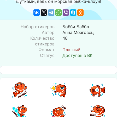
шутками, ведь он морская рыбка-клоун!
Набор стикеров
Бобби Баббл
Автор
Анна Мозговец
Количество
48
стикеров
Формат
Платный
Статус
Доступен в ВК