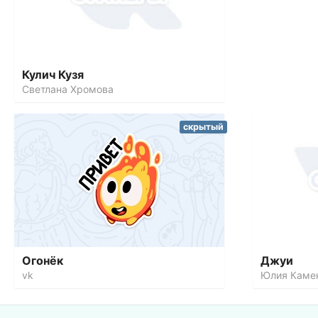
Кулич Кузя
Светлана Хромова
скрытый
Огонёк
Джуи
vk
Юлия Каме