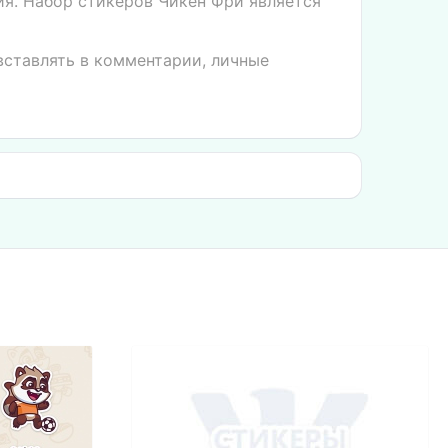
я. Набор стикеров Чикен Фри является
вставлять в комментарии, личные