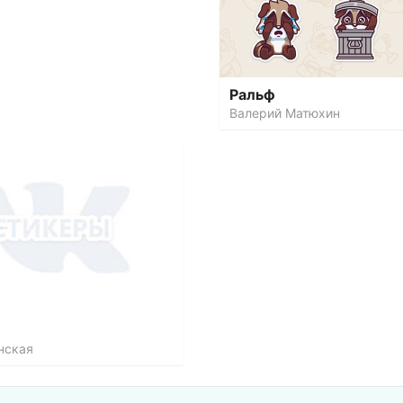
Ральф
Валерий Матюхин
нская