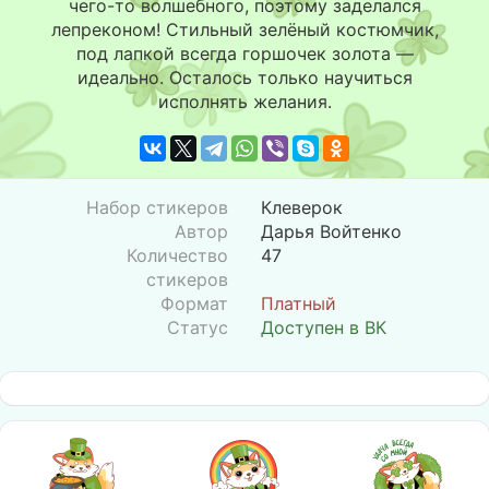
чего-то волшебного, поэтому заделался
лепреконом! Стильный зелёный костюмчик,
под лапкой всегда горшочек золота —
идеально. Осталось только научиться
исполнять желания.
Набор стикеров
Клеверок
Автор
Дарья Войтенко
Количество
47
стикеров
Формат
Платный
Статус
Доступен в ВК