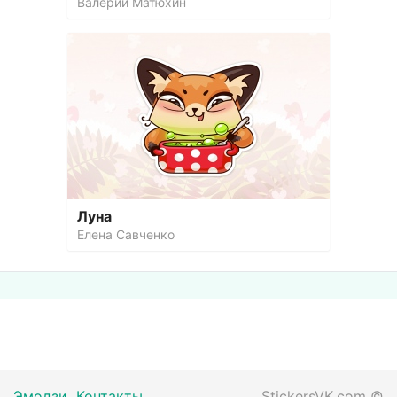
Валерий Матюхин
Луна
Елена Савченко
Эмодзи
Контакты
StickersVK.com
©