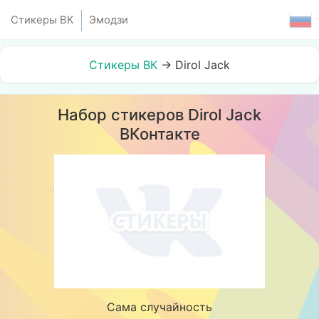
Стикеры ВК
Эмодзи
Стикеры ВК
→
Dirol Jack
Набор стикеров Dirol Jack
ВКонтакте
Сама случайность