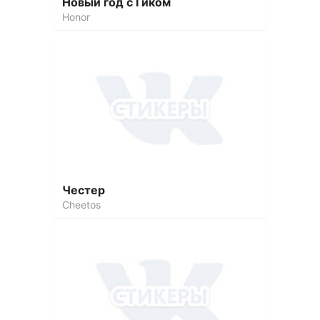
Новый год с Гиком
Honor
Честер
Cheetos