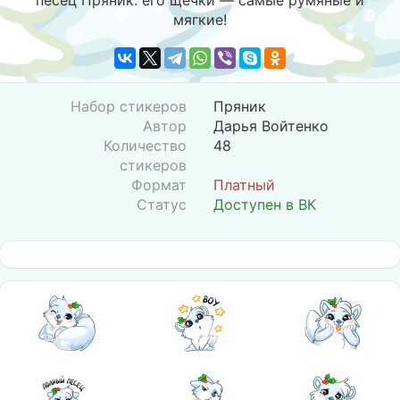
песец Пряник: его щёчки — самые румяные и
мягкие!
Набор стикеров
Пряник
Автор
Дарья Войтенко
Количество
48
стикеров
Формат
Платный
Статус
Доступен в ВК