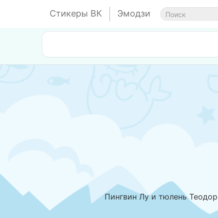
Стикеры ВК
Эмодзи
Пингвин Лу и тюлень Теодор 