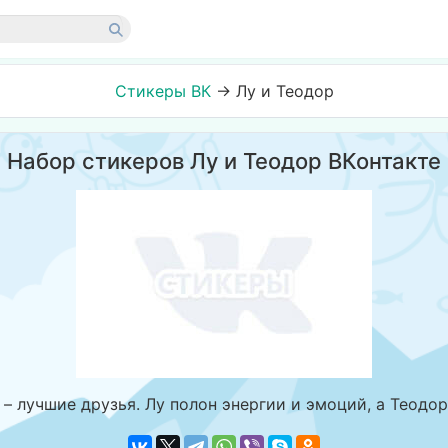
Стикеры ВК
→
Лу и Теодор
Набор стикеров Лу и Теодор ВКонтакте
– лучшие друзья. Лу полон энергии и эмоций, а Теодо