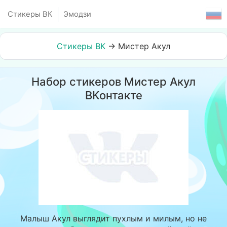
Стикеры ВК
Эмодзи
Стикеры ВК
→
Мистер Акул
Набор стикеров Мистер Акул
ВКонтакте
Малыш Акул выглядит пухлым и милым, но не