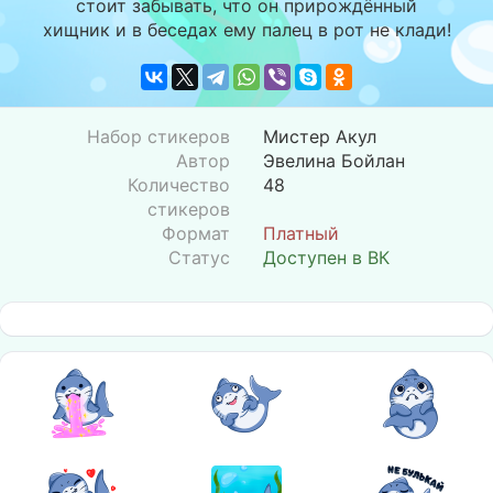
стоит забывать, что он прирождённый
хищник и в беседах ему палец в рот не клади!
Набор стикеров
Мистер Акул
Автор
Эвелина Бойлан
Количество
48
стикеров
Формат
Платный
Статус
Доступен в ВК