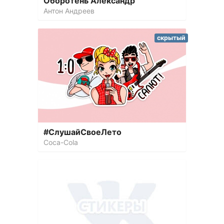
Оборотень Александр
Антон Андреев
скрытый
#СлушайCвоеЛето
Coca-Cola