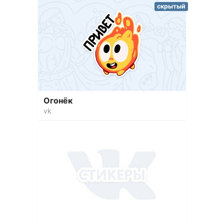
скрытый
Огонёк
vk