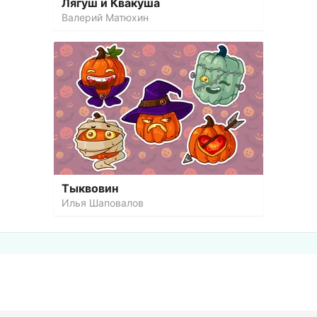
Лягуш и Квакуша
Валерий Матюхин
Тыквовин
Илья Шаповалов