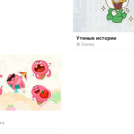
Утиные истории
© Disney
ка