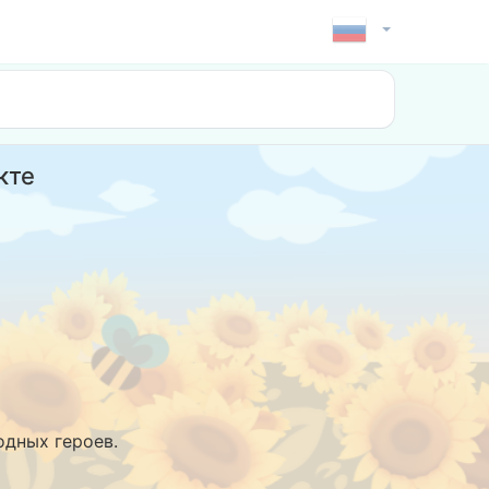
кте
дных героев.