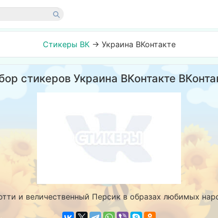
Стикеры ВК
→
Украина ВКонтакте
бор стикеров Украина ВКонтакте ВКонта
отти и величественный Персик в образах любимых наро