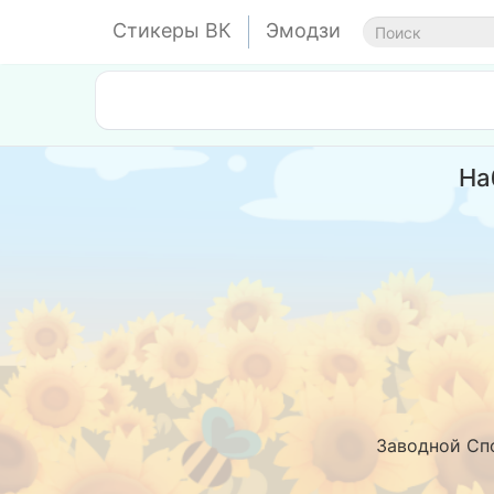
Стикеры ВК
Эмодзи
На
Заводной Сп