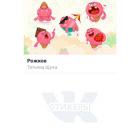
Рожков
Татьяна Щука