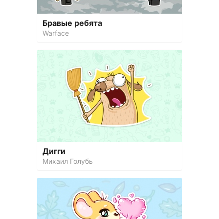
Бравые ребята
Warface
Дигги
Михаил Голубь