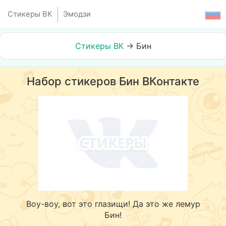
Стикеры ВК
Эмодзи
Стикеры ВК
→
Бин
Набор стикеров Бин ВКонтакте
Воу-воу, вот это глазищи! Да это же лемур
Бин!