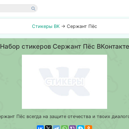
Стикеры ВК
→
Сержант Пёс
Набор стикеров Сержант Пёс ВКонтакт
ржант Пёс всегда на защите отечества и твоих диалог