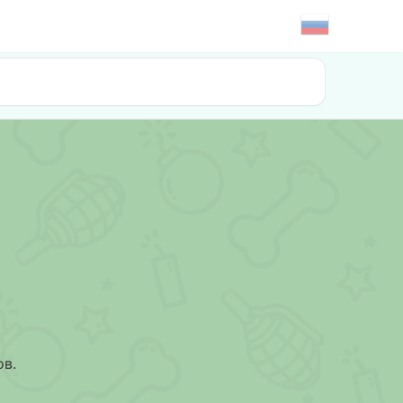
е
ов.