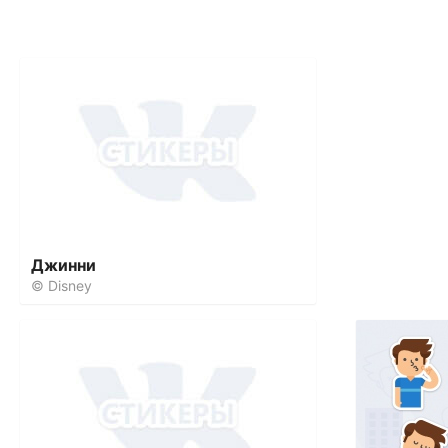
Джинни
© Disney