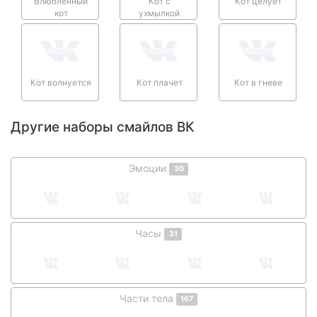
Влюбленный
Кот с
Кот целует
кот
ухмылкой
Кот волнуется
Кот плачет
Кот в гневе
Другие наборы смайлов ВК
Эмоции
30
Часы
31
Части тела
167