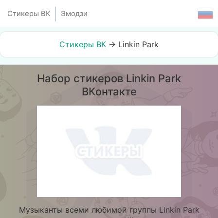
Стикеры ВК
Эмодзи
Стикеры ВК
→
Linkin Park
Набор стикеров Linkin Park
ВКонтакте
Музыканты всеми любимой группы Linkin Park