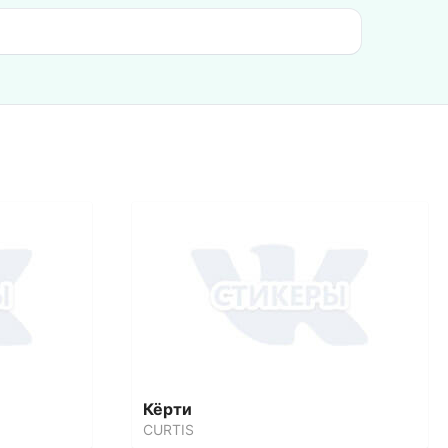
Кёрти
CURTIS