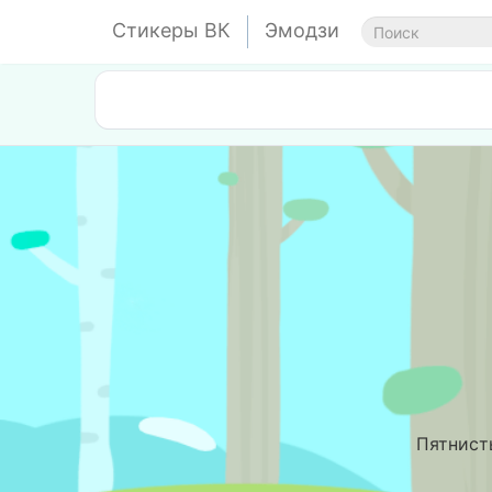
Стикеры ВК
Эмодзи
Пятнист