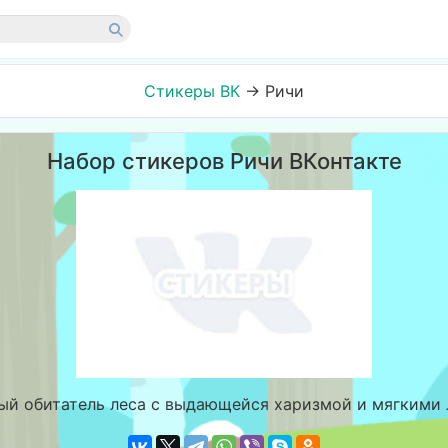
Стикеры ВК
→
Ричи
Набор стикеров Ричи ВКонтакте
ый обитатель леса с выдающейся харизмой и мягкими 