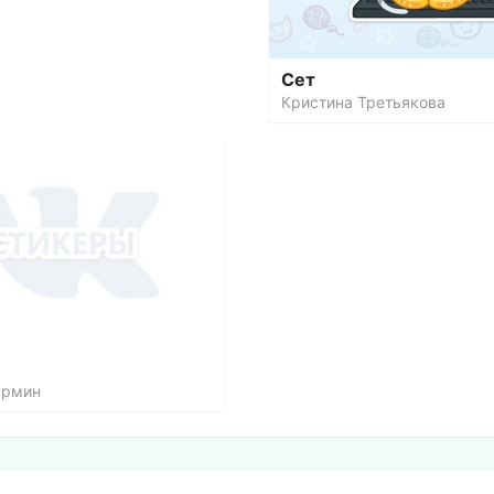
Сет
Кристина Третьякова
урмин