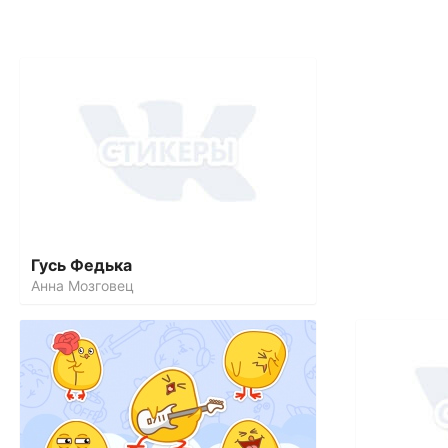
Гусь Федька
Анна Мозговец