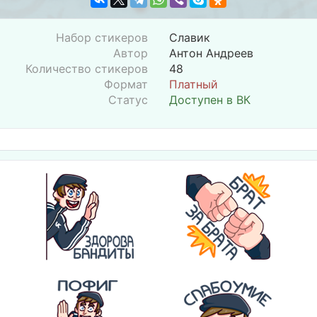
Набор стикеров
Славик
Автор
Антон Андреев
Количество стикеров
48
Формат
Платный
Статус
Доступен в ВК