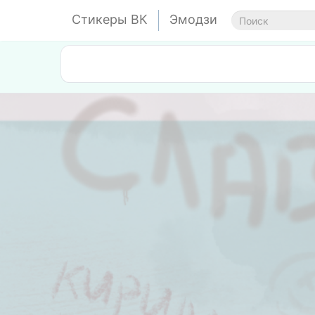
Стикеры ВК
Эмодзи