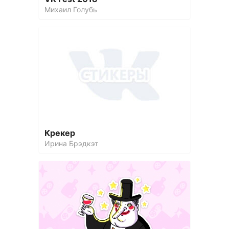
Михаил Голубь
Крекер
Ирина Брэдкэт