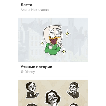
Летта
Алина Николаева
Утиные истории
© Disney