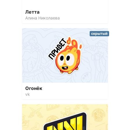
Летта
Алина Николаева
скрытый
Огонёк
vk