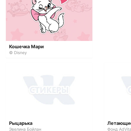
Кошечка Мари
© Disney
Рыцарька
Летающие
Эвелина Бойлан
Фонд AdVit