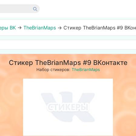
еры ВК
→
TheBrianMaps
→
Стикер TheBrianMaps #9 ВКон
Стикер TheBrianMaps #9 ВКонтакте
Набор стикеров:
TheBrianMaps