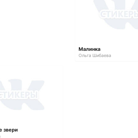
Малинка
Ольга Шибаева
 звери
a