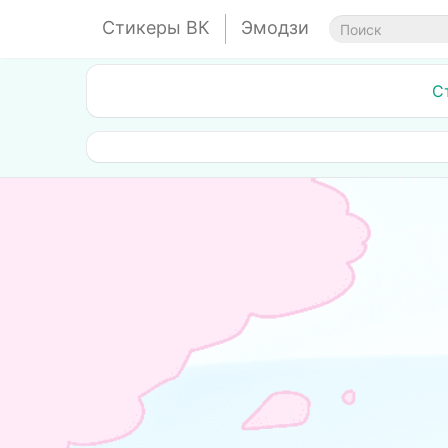
Стикеры ВК
Эмодзи
С