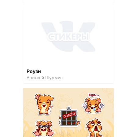
Роузи
Алексей Шурмин