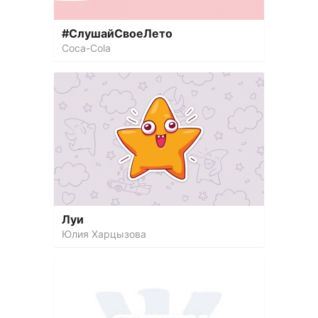
#СлушайCвоеЛето
Coca-Cola
Луи
Юлия Харцызова