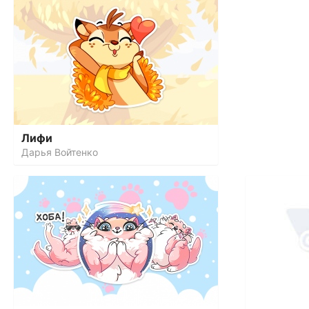
Лифи
Дарья Войтенко