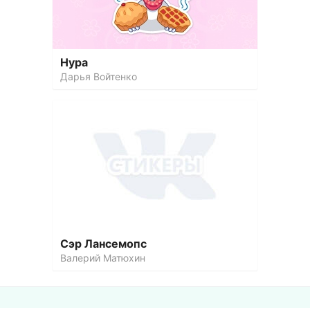
Нура
Дарья Войтенко
Сэр Лансемопс
Валерий Матюхин