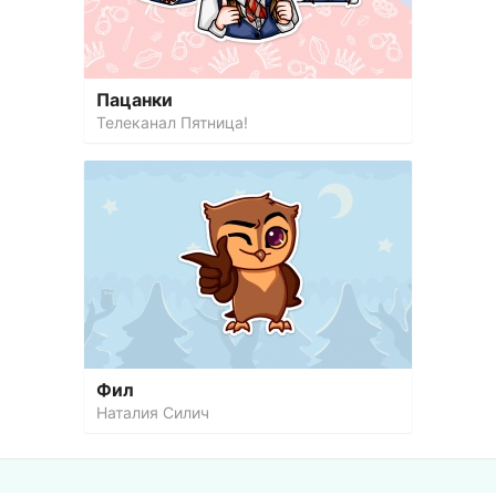
Пацанки
Телеканал Пятница!
Фил
Наталия Силич