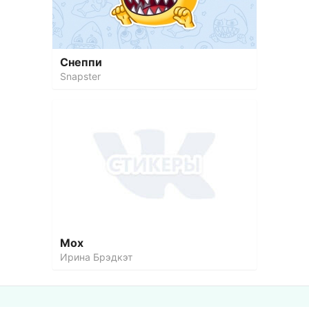
Снеппи
Snapster
Мох
Ирина Брэдкэт