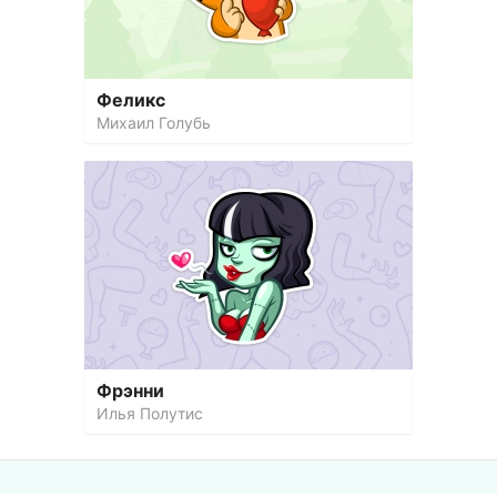
Феликс
Михаил Голубь
Фрэнни
Илья Полутис